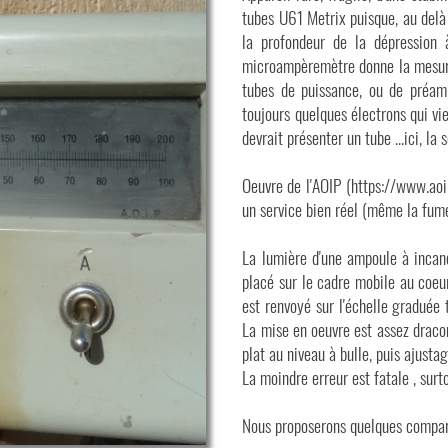
tubes U61 Metrix puisque, au delà
la profondeur de la dépression à
microampèremètre donne la mesure
tubes de puissance, ou de préamp
toujours quelques électrons qui vi
devrait présenter un tube ...ici, la
Oeuvre de l'AOIP (https://www.aoip
un service bien réel (même la fumé
La lumière d'une ampoule à incan
placé sur le cadre mobile au coeur
est renvoyé sur l'échelle graduée 
La mise en oeuvre est assez dracon
plat au niveau à bulle, puis ajusta
La moindre erreur est fatale , surt
Nous proposerons quelques comparai