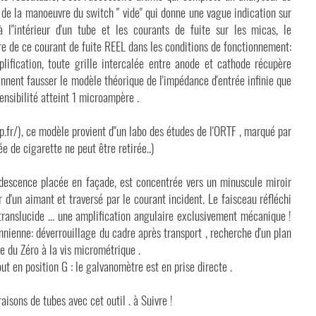
 de la manoeuvre du switch " vide" qui donne une vague indication sur
 l"intérieur d'un tube et les courants de fuite sur les micas, le
 de ce courant de fuite REEL dans les conditions de fonctionnement:
lification, toute grille intercalée entre anode et cathode récupère
ennent fausser le modèle théorique de l'impédance d'entrée infinie que
 sensibilité atteint 1 microampère .
.fr/), ce modèle provient d"un labo des études de l'ORTF , marqué par
e de cigarette ne peut être retirée..)
descence placée en façade, est concentrée vers un minuscule miroir
 d'un aimant et traversé par le courant incident. Le faisceau réfléchi
translucide ... une amplification angulaire exclusivement mécanique !
nienne: déverrouillage du cadre après transport , recherche d'un plan
ge du Zéro à la vis micrométrique .
out en position G : le galvanomètre est en prise directe .
sons de tubes avec cet outil . à Suivre !