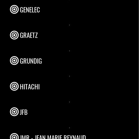
GENELEC
,
GRAETZ
,
GRUNDIG
,
HITACHI
,
JFB
,
JMR - JEAN MARIE REYNAUD