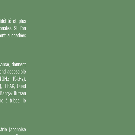
délité et plus
nales. Si l’on
sont succédées
sance, donnent
rend accessible
(40Hz- 15kHz),
A), LEAK, Quad
, Bang&Olufsen
e à tubes, le
trie japonaise