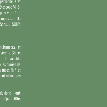
personnelle et
nétoscope VHS,
lus vite, à la
 complexes… De
Sansui, SONY,
multimédia, et
vers la Chine.
re le vocable
 les durées de
 tubes (hifi et
ritent même pas
iode donc -
ont
 réparabilité,