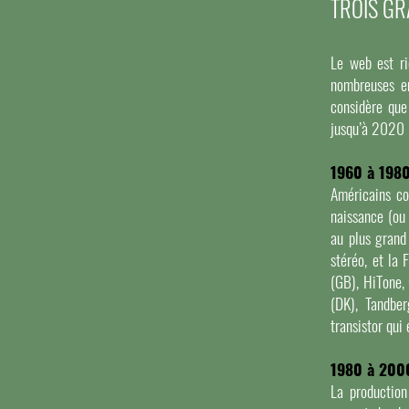
TROIS GR
Le web est ri
nombreuses en
considère que
jusqu’à 2020 
1960 à 198
Américains co
naissance (ou 
au plus grand
stéréo, et la
(GB), HiTone,
(DK), Tandbe
transistor qui
1980 à 200
La production