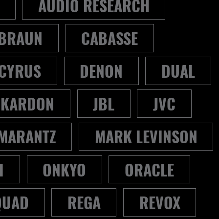
AUDIO RESEARCH
BRAUN
CABASSE
CYRUS
DENON
DUAL
/KARDON
JBL
JVC
MARANTZ
MARK LEVINSON
I
ONKYO
ORACLE
QUAD
REGA
REVOX