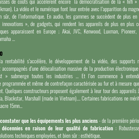
isses de coûts qui accélèrent encore la démocratisation de la « hifi » 
lkman). La vidéo et le numérique font leur entrée avec l’apparition du mag
n sûr, de l’informatique. En audio, les gammes se succèdent de plus en p
« innovations », de gadgets, qui rendent les appareils de plus en plus
rques apparaissent en Europe ; Akaï, JVC, Kenwood, Luxman, Pioneer, 
amaha …
20
a rentabilité s’accélère, le développement de la vidéo, des supports 
nt accompagnés d’une délocalisation massive de la production électronique 
t » submerge toutes les industries … Et l’on commence à entend
e programmée et même de contrefaçon caractérisée au fur et à mesure que
nt. Quelques constructeurs proposent également à leur tour des appareils à
ida, Blackstar, Marshall (made in Vietnam).... Certaines fabrications ne mé
sacre 15mn...
 constater que les équipements les plus anciens
- de la première pér
s décennies en raison de leur qualité de fabrication
: Robustesse,
solutions techniques employées, et bien sûr : esthétique.