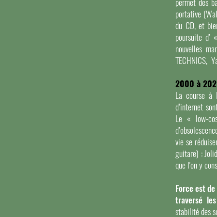
permet des ba
portative (Wa
du CD, et bie
poursuite d’ 
nouvelles ma
TECHNICS, Y
2000 à 20
La course à l
d’internet so
Le « low-cos
d’obsolescenc
vie se réduise
guitare) : Jol
que l'on y con
Force est de
traversé le
stabilité des 