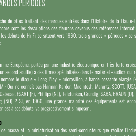
ANDES PÉRIODES
che de sites traitant des marques entrées dans l’Histoire de la Haute-Fi
core sont les descriptions des fleurons devenus des références internatio
 les débuts de Hi-Fi se situent vers 1960, trois grandes « périodes » se 
:
0
mme Européens, portés par une industrie électronique en très forte crois
un second souffle) à des firmes spécialisées dans le matériel «audio» qui 
 nombre le disque « Long Play » microsillon, à bande passante élargie 
 FM : Qui ne connaît pas Harman-Kardon, MacIntosh, Marantz, SCOTT, (US
 Cabasse, ESART (F), Phillips (NL), Telefunken, Grundig, SABA, BRAUN (D)
rg (NO) ? Si, en 1960, une grande majorité des équipements est encor
 en est à ses débuts, va progressivement s’imposer .
0
 de masse et la miniaturisation des semi-conducteurs que réalise l’indus