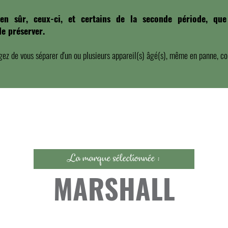
en sûr, ceux-ci, et certains de la seconde période, qu
e préserver.
gez de vous séparer d'un ou plusieurs appareil(s) âgé(s), même en panne, c
La marque sélectionnée :
MARSHALL