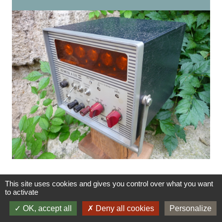
This site uses cookies and gives you control over what you want
to activate
QUELQUES TUBES ÉLECTRONIQUES ANCIENS AU
OK, accept all
Deny all cookies
Personalize
BANC DE TEST METRIX U61B