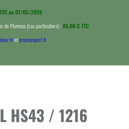
 TTC au 01/05/2026
s de Pézenas (cas particuliers) :
85,00 € TTC
teur.fr
et
jesuisexpert.fr
L HS43 / 1216