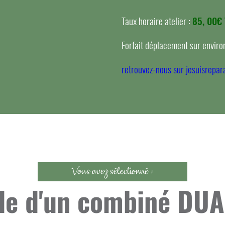
Taux horaire atelier :
85, 00€
Forfait déplacement sur environ
retrouvez-nous sur jesuisrepara
Vous avez sélectionné :
rde d'un combiné DUA