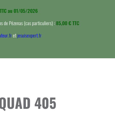
 TTC au 01/05/2026
s de Pézenas (cas particuliers) :
85,00 € TTC
teur.fr
et
jesuisexpert.fr
r QUAD 405