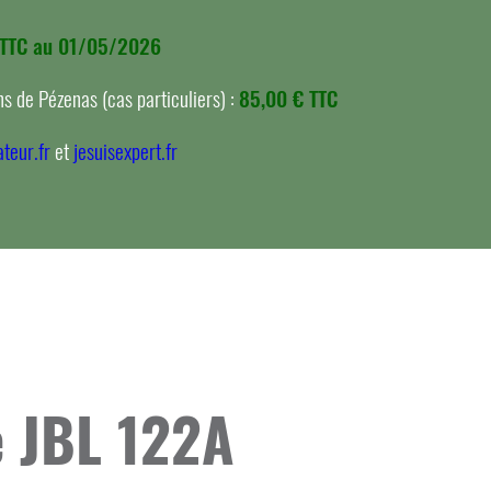
 TTC au 01/05/2026
s de Pézenas (cas particuliers) :
85,00 € TTC
teur.fr
et
jesuisexpert.fr
 JBL 122A