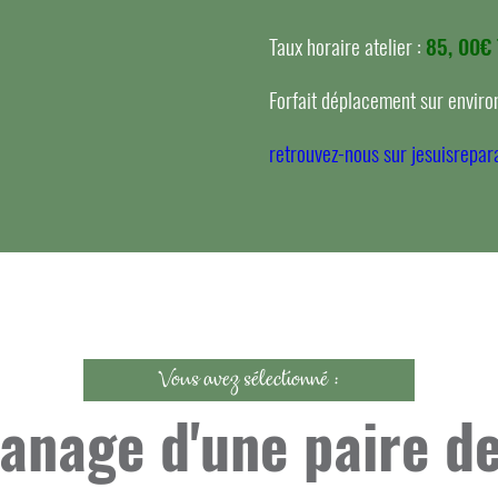
Taux horaire atelier :
85, 00€
Forfait déplacement sur environ
retrouvez-nous sur jesuisrepara
Vous avez sélectionné :
nage d'une paire de