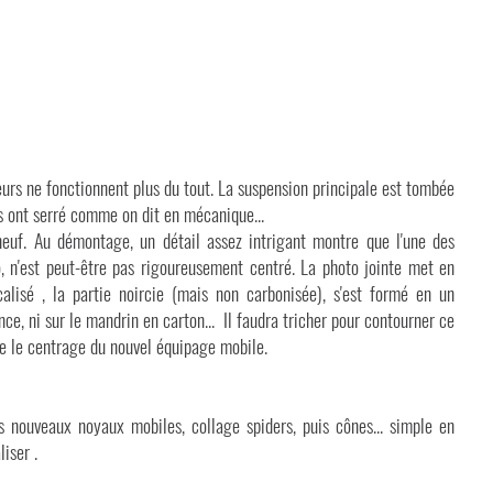
urs ne fonctionnent plus du tout. La suspension principale est tombée
s ont serré comme on dit en mécanique...
euf. Au démontage, un détail assez intrigant montre que l'une des
co, n'est peut-être pas rigoureusement centré. La photo jointe met en
calisé , la partie noircie (mais non carbonisée), s'est formé en un
ce, ni sur le mandrin en carton... Il faudra tricher pour contourner ce
ue le centrage du nouvel équipage mobile.
s nouveaux noyaux mobiles, collage spiders, puis cônes... simple en
liser .