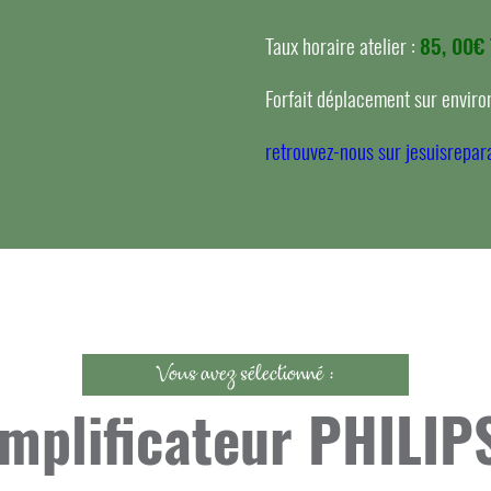
Taux horaire atelier :
85, 00€
Forfait déplacement sur environ
retrouvez-nous sur jesuisrepara
Vous avez sélectionné :
amplificateur PHIL