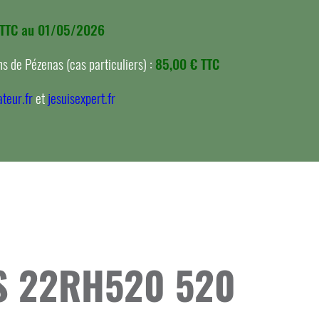
 TTC au 01/05/2026
s de Pézenas (cas particuliers) :
85,00 € TTC
teur.fr
et
jesuisexpert.fr
IPS 22RH520 520