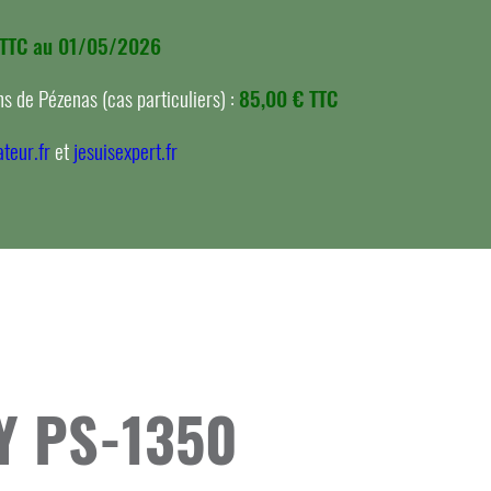
 TTC au 01/05/2026
s de Pézenas (cas particuliers) :
85,00 € TTC
teur.fr
et
jesuisexpert.fr
NY PS-1350