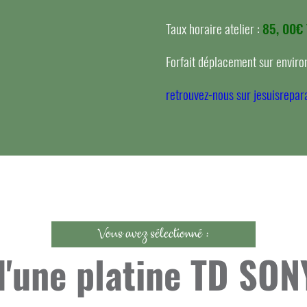
Taux horaire atelier :
85, 00€
Forfait déplacement sur environ
retrouvez-nous sur jesuisrepara
Vous avez sélectionné :
d'une platine TD SO