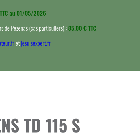
 TTC au 01/05/2026
s de Pézenas (cas particuliers) :
85,00 € TTC
teur.fr
et
jesuisexpert.fr
ENS TD 115 S