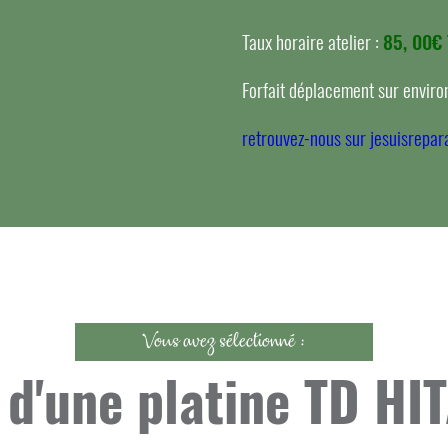
Taux horaire atelier :
85, 00€
Forfait déplacement sur environ
retrouvez-nous sur jesuisrepara
Vous avez sélectionné :
 d'une platine TD HI