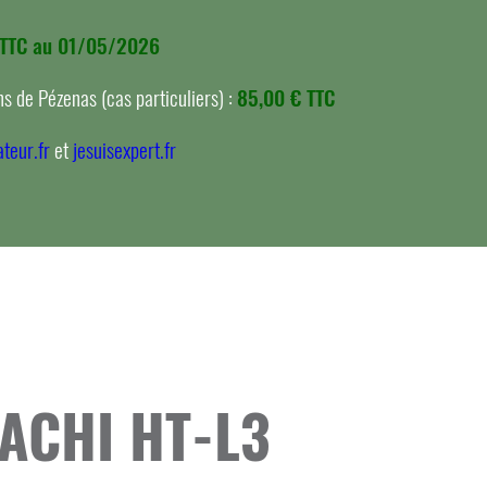
 TTC au 01/05/2026
s de Pézenas (cas particuliers) :
85,00 € TTC
teur.fr
et
jesuisexpert.fr
TACHI HT-L3