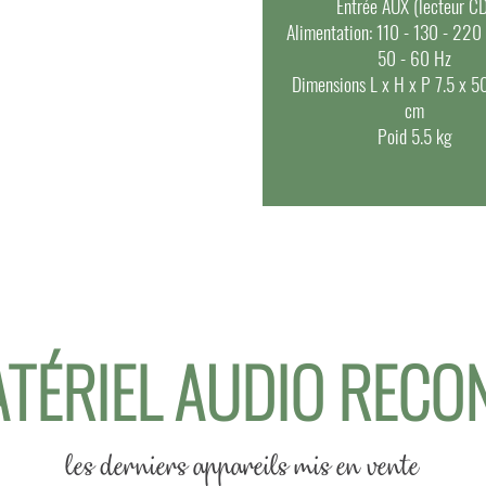
Entrée AUX (lecteur C
Alimentation
: 110 - 130 - 220
50 - 60 Hz
Dimensions
L x H x P 7.5 x 5
cm
Poid
5.5 kg
TÉRIEL AUDIO RECO
les derniers appareils mis en vente