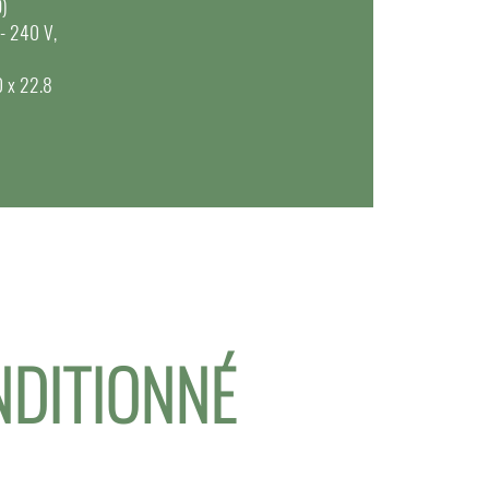
D)
 - 240 V,
0 x 22.8
NDITIONNÉ