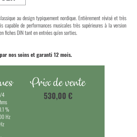
lassique au design typiquement nordique. Entièrement révisé et très
ais capable de performances musicales très supérieures à la version
 en fiches DIN tant en entrées qu'en sorties.
par nos soins et garanti 12 mois.
ques
Prix de vente
530,00 €
s/4
ohms
0.1 %
000 Hz
MHz