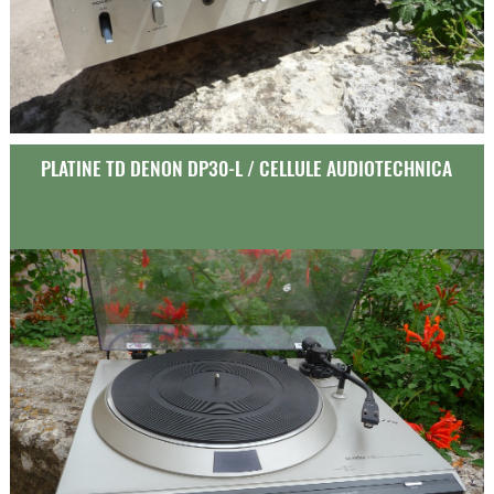
PLATINE TD DENON DP30-L / CELLULE AUDIOTECHNICA